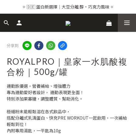
✧ 🇩🇪 蛋白新選擇｜大豆分離 醇・巧克力風味 ✧
✧ 🇩🇪 蛋白新選擇｜大豆分離 醇・巧克力風味 ✧
✧ 💌 品牌感謝祭｜頂級保健24折起 ✧
✧  🎁 新會員註冊送 $100 購物金｜加 LINE@ 再加碼 ✧
分享到
✧ 🇩🇪 蛋白新選擇｜大豆分離 醇・巧克力風味 ✧
ROYALPRO｜皇家一水肌酸複
合粉｜500g/罐
運動族優選，營養補給、增強體力
專為運動愛好者設計， 運動表現更全面！
特別添加果寡糖，調整體質、幫助消化。
極細粉末能輕鬆溶在各式飲品中，
搭配分離式乳清蛋白、快充PRE WORKOUT一起飲用，一次補給
輕鬆到位！
內附專用湯匙，一平匙為10g