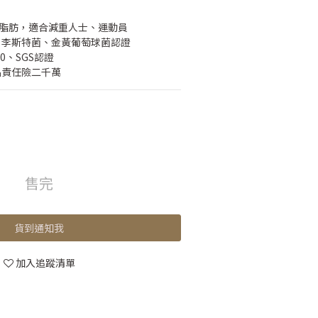
低脂肪，適合減重人士、運動員
菌、李斯特菌、金黃葡萄球菌認證
00、SGS認證
產品責任險二千萬
售完
貨到通知我
加入追蹤清單