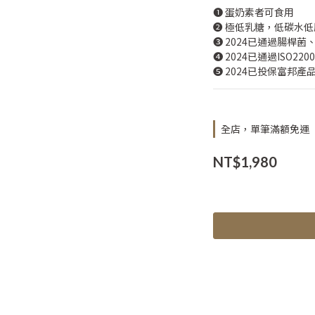
❶ 蛋奶素者可食用
❷ 極低乳糖，低碳水
❸ 2024已通過腸桿
❹ 2024已通過ISO220
❺ 2024已投保富邦
全店，單筆滿額免運
NT$1,980