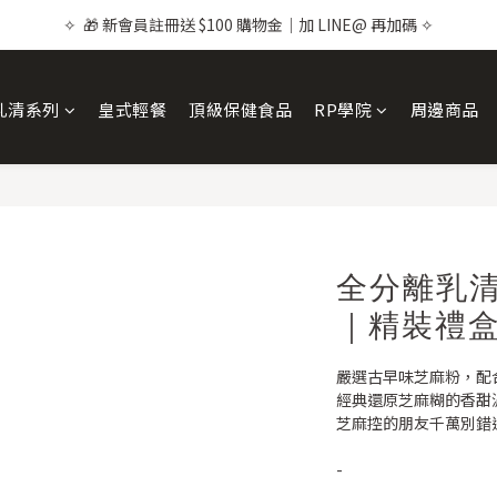
✧  🎁 新會員註冊送 $100 購物金｜加 LINE@ 再加碼 ✧
✧ 🇩🇪 蛋白新選擇｜大豆分離 醇・巧克力風味 ✧
✧ 🇩🇪 蛋白新選擇｜大豆分離 醇・巧克力風味 ✧
乳清系列
皇式輕餐
頂級保健食品
RP學院
周邊商品
全分離乳
｜精裝禮盒 
嚴選古早味芝麻粉，配合
經典還原芝麻糊的香甜
芝麻控的朋友千萬別錯
-