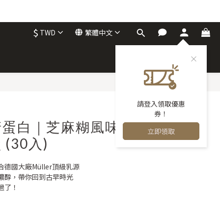
$
TWD
繁體中文
請登入領取優惠
券！
清蛋白｜芝麻糊風味
立即領取
(30入)
德國大廠Müller頂級乳源
濃醇，帶你回到古早時光
過了！