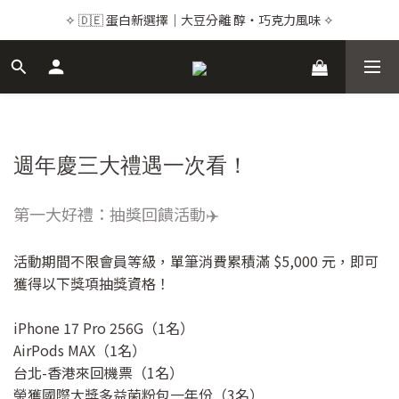
✧ 🇩🇪 蛋白新選擇｜大豆分離 醇・巧克力風味 ✧
✧ 🇩🇪 蛋白新選擇｜大豆分離 醇・巧克力風味 ✧
✧ 💌 品牌感謝祭｜頂級保健24折起 ✧
✧ Premium Supplements｜Buy 2+ & Save Up to 15%  ✧
✧ 🇩🇪 蛋白新選擇｜大豆分離 醇・巧克力風味 ✧
週年慶三大禮遇一次看！
第一大好禮：抽獎回饋活動✈️
活動期間不限會員等級，單筆消費累積滿 $5,000 元，即可
獲得以下獎項抽獎資格！
iPhone 17 Pro 256G（1名）
AirPods MAX（1名）
台北-香港來回機票（1名）
榮獲國際大獎多益菌粉包一年份（3名）